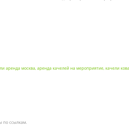
ли аренда москва
,
аренда качелей на мероприятие
,
качели ков
ы по ссылкам.