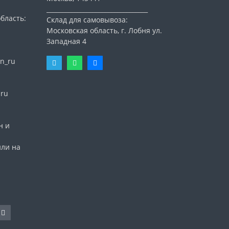
_________________________________
бласть:
Склад для самовывоза:
Московская область, г. Лобня ул.
Западная 4
n_ru
nru
н и
или на