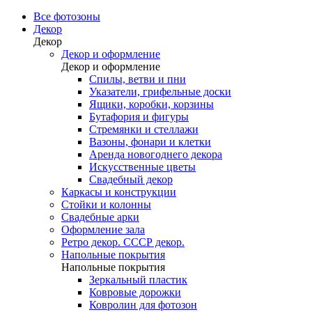
Все фотозоны
Декор
Декор
Декор и оформление
Декор и оформление
Спилы, ветви и пни
Указатели, грифельные доски
Ящики, коробки, корзины
Бутафория и фигуры
Стремянки и стеллажи
Вазоны, фонари и клетки
Аренда новогоднего декора
Искусственные цветы
Свадебный декор
Каркасы и конструкции
Стойки и колонны
Свадебные арки
Оформление зала
Ретро декор. СССР декор.
Напольные покрытия
Напольные покрытия
Зеркальный пластик
Ковровые дорожки
Ковролин для фотозон