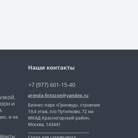
Наши контакты
+7 (977) 601-15-40
arenda-fotozon@yandex.ru
УЗКОЙ,
ОЗОН И
Бизнес-парк «Гринвуд», строение
А
19,4 этаж, п/о Путилково, 72 км
кс, и на
МКАД Красногорский район,
Москва, 143441
_________________________________
бласть:
Склад для самовывоза: