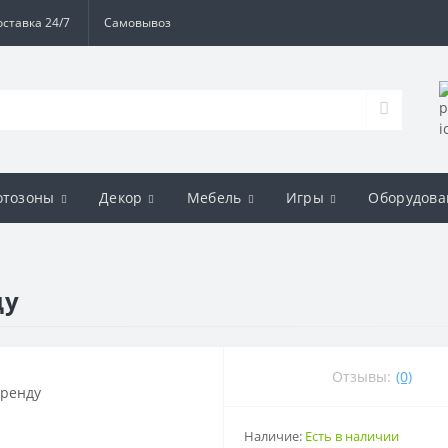
оставка 24/7
Самовывоз
отозоны
Декор
Мебель
Игры
Оборудова
ду
Отзывы:
(0)
Наличие:
Есть в наличии