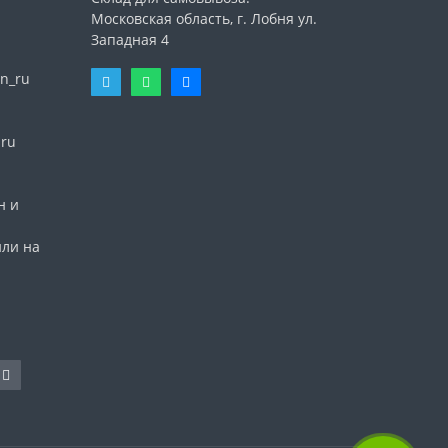
Московская область, г. Лобня ул.
Западная 4
n_ru
nru
н и
или на