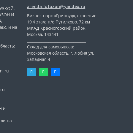
arenda-fotozon@yandex.ru
УЗКОЙ,
ОЗОН И
Бизнес-парк «Гринвуд», строение
А
19,4 этаж, п/о Путилково, 72 км
кс, и на
МКАД Красногорский район,
Москва, 143441
_________________________________
бласть:
Склад для самовывоза:
Московская область, г. Лобня ул.
Западная 4
n_ru
nru
н и
или на