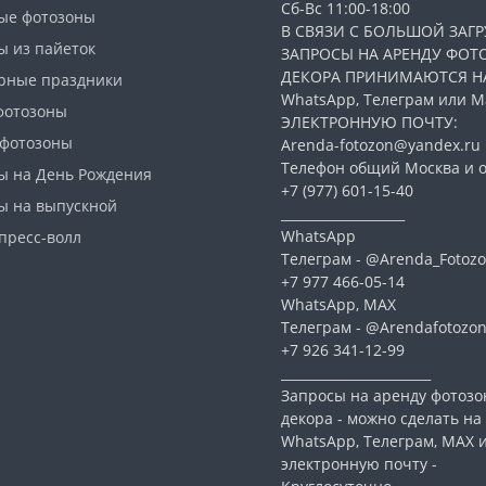
Сб-Вс 11:00-18:00
ые фотозоны
В СВЯЗИ С БОЛЬШОЙ ЗАГР
ы из пайеток
ЗАПРОСЫ НА АРЕНДУ ФОТ
ДЕКОРА ПРИНИМАЮТСЯ Н
рные праздники
WhatsApp, Телеграм или Ма
фотозоны
ЭЛЕКТРОННУЮ ПОЧТУ:
 фотозоны
Arenda-fotozon@yandex.ru
Телефон общий Москва и о
ы на День Рождения
+7 (977) 601-15-40
ы на выпускной
___________________
WhatsApp
пресс-волл
Телеграм - @Arenda_Fotozo
+7 977 466-05-14
WhatsApp, МАХ
Телеграм - @Arendafotozo
+7 926 341-12-99
_______________________
Запросы на аренду фотозо
декора - можно сделать на
WhatsApp, Телеграм, МАХ 
электронную почту -