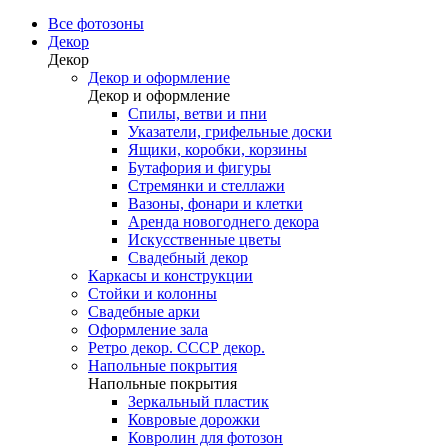
Все фотозоны
Декор
Декор
Декор и оформление
Декор и оформление
Спилы, ветви и пни
Указатели, грифельные доски
Ящики, коробки, корзины
Бутафория и фигуры
Стремянки и стеллажи
Вазоны, фонари и клетки
Аренда новогоднего декора
Искусственные цветы
Свадебный декор
Каркасы и конструкции
Стойки и колонны
Свадебные арки
Оформление зала
Ретро декор. СССР декор.
Напольные покрытия
Напольные покрытия
Зеркальный пластик
Ковровые дорожки
Ковролин для фотозон