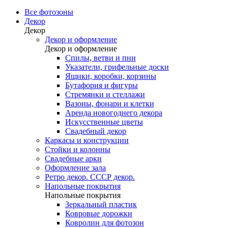
Все фотозоны
Декор
Декор
Декор и оформление
Декор и оформление
Спилы, ветви и пни
Указатели, грифельные доски
Ящики, коробки, корзины
Бутафория и фигуры
Стремянки и стеллажи
Вазоны, фонари и клетки
Аренда новогоднего декора
Искусственные цветы
Свадебный декор
Каркасы и конструкции
Стойки и колонны
Свадебные арки
Оформление зала
Ретро декор. СССР декор.
Напольные покрытия
Напольные покрытия
Зеркальный пластик
Ковровые дорожки
Ковролин для фотозон