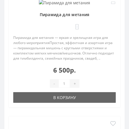
Пирамида для метания
0
Пирамида для метания — яркая и зрелищная игра для
любого мероприятияПростая, эффектная и азартная игра
— пирамидальная мишень с круглыми отверстиями и
комплектом мягких мячиков/мешочков. Отлично подходит
для тимбилдинга, семейных праздников, свадеб, ..
6 500р.
-
+
В КОРЗИНУ