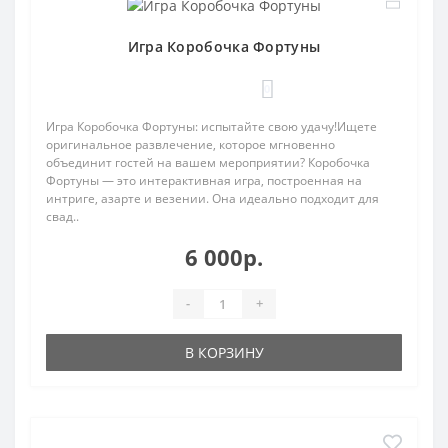
Игра Коробочка Фортуны
0
Игра Коробочка Фортуны: испытайте свою удачу!Ищете
оригинальное развлечение, которое мгновенно
объединит гостей на вашем мероприятии? Коробочка
Фортуны — это интерактивная игра, построенная на
интриге, азарте и везении. Она идеально подходит для
свад..
6 000р.
-
+
В КОРЗИНУ