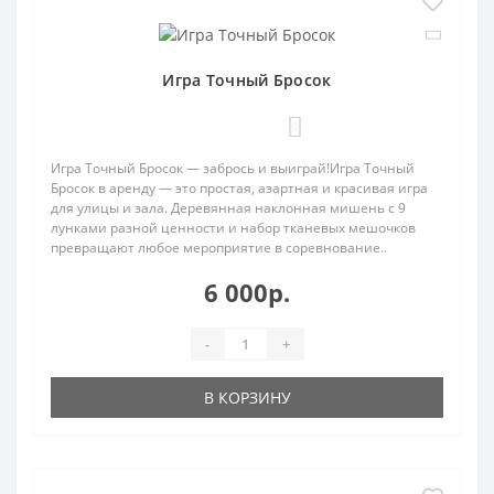
Игра Точный Бросок
0
Игра Точный Бросок — забрось и выиграй!Игра Точный
Бросок в аренду — это простая, азартная и красивая игра
для улицы и зала. Деревянная наклонная мишень с 9
лунками разной ценности и набор тканевых мешочков
превращают любое мероприятие в соревнование..
6 000р.
-
+
В КОРЗИНУ