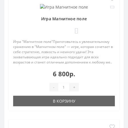
Игра Магнитное поле
0
Игра "Магнитное поле"Приготовьтесь к увлекательному
сражению в "Магнитном поле" — игре, которая сочетает в
себе стратегию, ловкость и немного удачи! Эта
захватывающая игра идеально подходит для всех
возрастов и станет отличным дополнением к любому ме..
6 800р.
-
+
В КОРЗИНУ