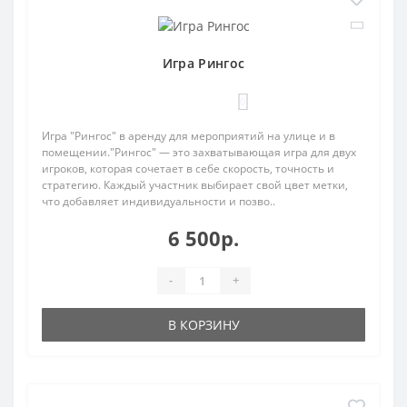
Игра Рингос
0
Игра "Рингос" в аренду для мероприятий на улице и в
помещении."Рингос" — это захватывающая игра для двух
игроков, которая сочетает в себе скорость, точность и
стратегию. Каждый участник выбирает свой цвет метки,
что добавляет индивидуальности и позво..
6 500р.
-
+
В КОРЗИНУ