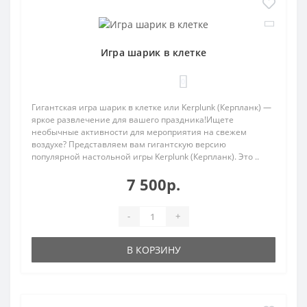
Игра шарик в клетке
0
Гигантская игра шарик в клетке или Kerplunk (Керпланк) —
яркое развлечение для вашего праздника!Ищете
необычные активности для мероприятия на свежем
воздухе? Представляем вам гигантскую версию
популярной настольной игры Kerplunk (Керпланк). Это ..
7 500р.
-
+
В КОРЗИНУ