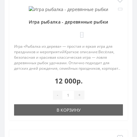
Игра рыбалка - деревянные рыбки
0
Игра «Рыбалка из дерева» — простая и яркая игра для
праздников и мероприятийКраткое описание:Весёлая,
безопасная и красивая классическая игра — ловля
деревянных рыбок удочками. Отлично подходит для
детских дней рождения, семейных праздников, корпорат..
12 000р.
-
+
В КОРЗИНУ