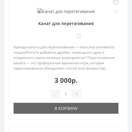
Канат для перетягивания
0
Аренда каната для перетягивания — классика активного
отдыха!Хотите добавить драйва, командного духа и
искреннего смеха на ваше мероприятие? Перетягивание
каната — это проверенная временем игра, которая
гарантированно объединяет гостей всех возрастов!..
3 000р.
-
+
В КОРЗИНУ