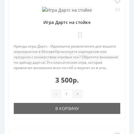
Игра Дартс на стойке
0
Аренда игры Дартс - Идеальное развлечение для вашего
мероприятия в МосквеОрганизуете корпоратив или
праздник с множеством игровых зон? Обратите внимание
на аренду дартса! Это классическая игра, которая
привлечет внимание всех гостей и вернет их в атм..
3 500р.
-
+
В КОРЗИНУ