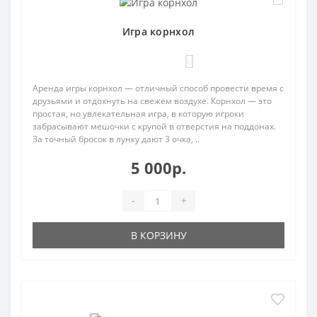
Игра корнхол
0
Аренда игры корнхол — отличный способ провести время с
друзьями и отдохнуть на свежем воздухе. Корнхол — это
простая, но увлекательная игра, в которую игроки
забрасывают мешочки с крупой в отверстия на поддонах.
За точный бросок в лунку дают 3 очка, ..
5 000р.
-
+
В КОРЗИНУ