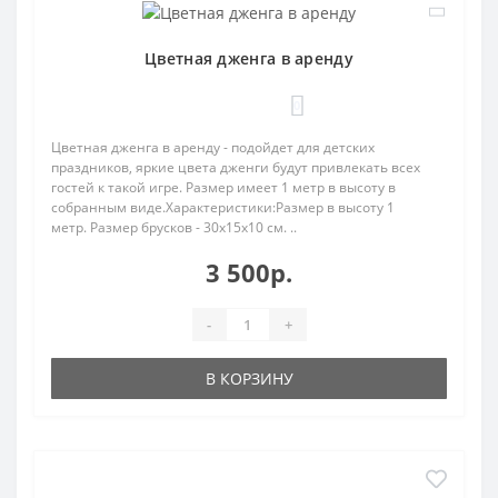
Цветная дженга в аренду
0
Цветная дженга в аренду - подойдет для детских
праздников, яркие цвета дженги будут привлекать всех
гостей к такой игре. Размер имеет 1 метр в высоту в
собранным виде.Характеристики:Размер в высоту 1
метр. Размер брусков - 30x15x10 см. ..
3 500р.
-
+
В КОРЗИНУ