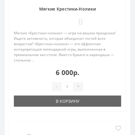
Мягкие Крестики-Нолики
0
Мягкие «Крестики-нолики» — игра на вашем празднике!
Ищете активность, которая объединит гостей всех
возрастов? «Крестики-нолики» — это эффектная
интерпретация легендарной игры, выполненная в
премиальном эко-стиле. Вместо бумаги и карандаша —
стильное ..
6 000р.
-
+
В КОРЗИНУ