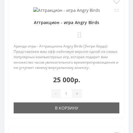
Аттракцион - игра Angry Birds
0
Аренда игры - Аттракциона Angry Birds (Энгри бердз)
Представляем вам офф-лайновую версию одной из самых
популярных компьютерных игр, которая подарит вам
множество часов увлекательного времяпрепровождения и
не уступает своему виртуальному аналогу..
25 000р.
-
+
В КОРЗИНУ