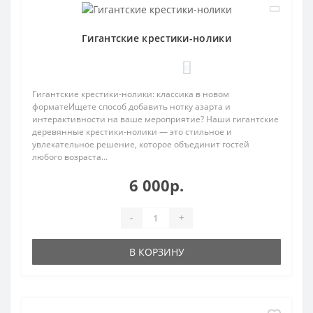
Гигантские крестики-нолики
0
Гигантские крестики-нолики: классика в новом
форматеИщете способ добавить нотку азарта и
интерактивности на ваше мероприятие? Наши гигантские
деревянные крестики-нолики — это стильное и
увлекательное решение, которое объединит гостей
любого возраста...
6 000р.
-
+
В КОРЗИНУ