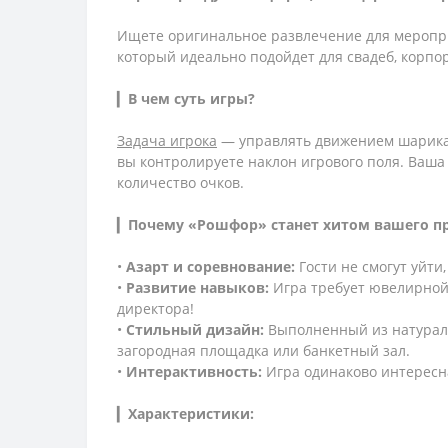
Ищете оригинальное развлечение для меропри
который идеально подойдет для свадеб, корпо
▎
В чем суть игры?
Задача игрока
— управлять движением шарика 
вы контролируете наклон игрового поля. Ваша
количество очков.
▎
Почему «Рошфор» станет хитом вашего п
•
Азарт и соревнование:
Гости не смогут уйти
•
Развитие навыков:
Игра требует ювелирной 
директора!
•
Стильный дизайн:
Выполненный из натураль
загородная площадка или банкетный зал.
•
Интерактивность:
Игра одинаково интересна
▎
Характеристики: