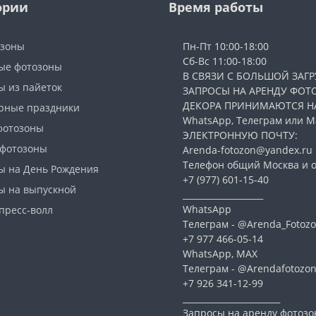
ории
Время работы
озоны
Пн-Пт 10:00-18:00
Сб-Вс 11:00-18:00
ые фотозоны
В СВЯЗИ С БОЛЬШОЙ ЗАГР
ы из пайеток
ЗАПРОСЫ НА АРЕНДУ ФОТ
ДЕКОРА ПРИНИМАЮТСЯ Н
рные праздники
WhatsApp, Телеграм или Ма
фотозоны
ЭЛЕКТРОННУЮ ПОЧТУ:
 фотозоны
Arenda-fotozon@yandex.ru
Телефон общий Москва и о
ы на День Рождения
+7 (977) 601-15-40
ы на выпускной
___________________
WhatsApp
пресс-волл
Телеграм - @Arenda_Fotozo
+7 977 466-05-14
WhatsApp, МАХ
Телеграм - @Arendafotozo
+7 926 341-12-99
_______________________
Запросы на аренду фотозо