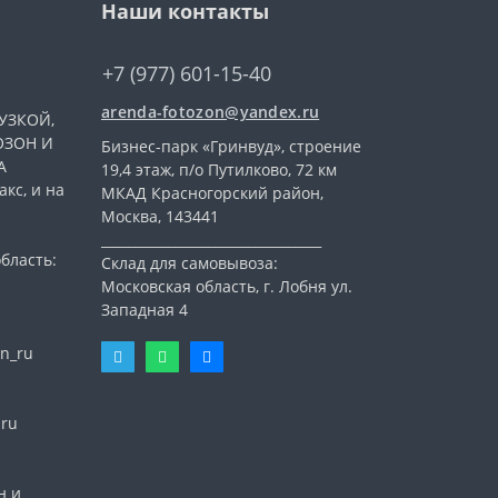
Наши контакты
+7 (977) 601-15-40
arenda-fotozon@yandex.ru
УЗКОЙ,
ОЗОН И
Бизнес-парк «Гринвуд», строение
А
19,4 этаж, п/о Путилково, 72 км
кс, и на
МКАД Красногорский район,
Москва, 143441
_________________________________
бласть:
Склад для самовывоза:
Московская область, г. Лобня ул.
Западная 4
n_ru
nru
н и