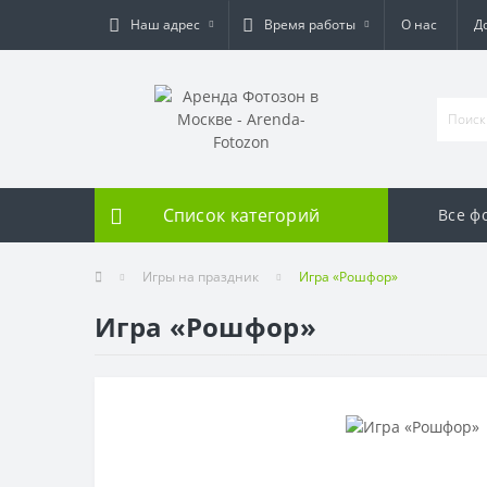
Наш адрес
Время работы
О нас
Д
Список категорий
Все ф
Игры на праздник
Игра «Рошфор»
Игра «Рошфор»