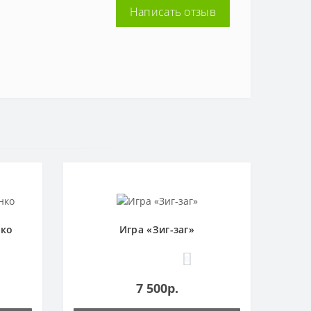
Написать отзыв
нко
Игра «Зиг-заг»
0
7 500р.