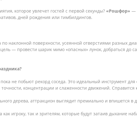
ятия, которое увлечет гостей с первой секунды?
«Рошфор»
— 
ративов, дней рождения или тимбилдингов.
по наклонной поверхности, усеянной отверстиями разных ди
 цель — провести шарик мимо «опасных» лунок, добраться до 
раздника?
, пока не побьют рекорд соседа. Это идеальный инструмент дл
точности, концентрации и слаженности движений. Справится к
ного дерева, аттракцион выглядит премиально и впишется в де
 как игроку, так и зрителям, которые будут затаив дыхание н