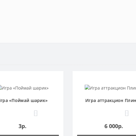
гра «Поймай шарик»
Игра аттракцион Пли
0
0
3р.
6 000р.