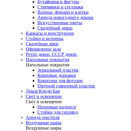
Бутафория и фигуры
Стремянки и стеллажи
Вазоны, фонари и клетки
Аренда новогоднего декора
Искусственные цветы
Свадебный декор
Каркасы и конструкции
Стойки и колонны
Свадебные арки
Оформление зала
Ретро декор. СССР декор.
Напольные покрытия
Напольные покрытия
Зеркальный пластик
Ковровые дорожки
Ковролин для фотозон
Цветной глянцевый пластик
Декор Кэнди Бар
Свет и освещение
Свет и освещение
Неоновые надписи
Стойки для гирлянд
Аренда текстиля
Воздушные шары
Воздушные шары