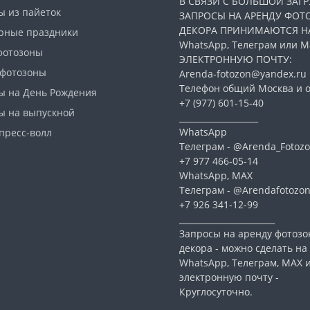
В СВЯЗИ С БОЛЬШОЙ ЗАГР
ы из пайеток
ЗАПРОСЫ НА АРЕНДУ ФОТ
ДЕКОРА ПРИНИМАЮТСЯ Н
рные праздники
WhatsApp, Телеграм или Ма
фотозоны
ЭЛЕКТРОННУЮ ПОЧТУ:
 фотозоны
Arenda-fotozon@yandex.ru
Телефон общий Москва и о
ы на День Рождения
+7 (977) 601-15-40
ы на выпускной
___________________
WhatsApp
пресс-волл
Телеграм - @Arenda_Fotozo
+7 977 466-05-14
WhatsApp, МАХ
Телеграм - @Arendafotozo
+7 926 341-12-99
_______________________
Запросы на аренду фотозо
декора - можно сделать на
WhatsApp, Телеграм, МАХ 
электронную почту -
Круглосуточно.