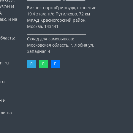
УЗКОЙ,
ОЗОН И
Бизнес-парк «Гринвуд», строение
А
19,4 этаж, п/о Путилково, 72 км
кс, и на
МКАД Красногорский район,
Москва, 143441
_________________________________
бласть:
Склад для самовывоза:
Московская область, г. Лобня ул.
Западная 4
n_ru
nru
н и
или на