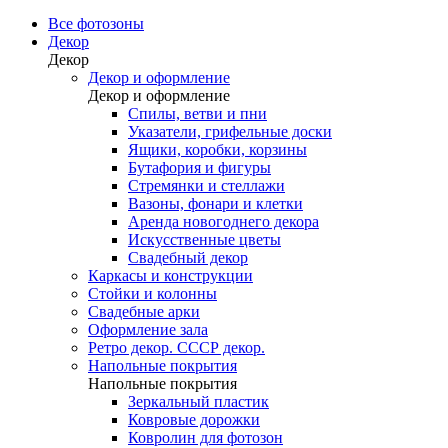
Все фотозоны
Декор
Декор
Декор и оформление
Декор и оформление
Спилы, ветви и пни
Указатели, грифельные доски
Ящики, коробки, корзины
Бутафория и фигуры
Стремянки и стеллажи
Вазоны, фонари и клетки
Аренда новогоднего декора
Искусственные цветы
Свадебный декор
Каркасы и конструкции
Стойки и колонны
Свадебные арки
Оформление зала
Ретро декор. СССР декор.
Напольные покрытия
Напольные покрытия
Зеркальный пластик
Ковровые дорожки
Ковролин для фотозон