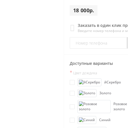
18 000р.
Заказать в один клик п
Введите номер телефона и 
Доступные варианты
*
Цвет дождика
йСеребро
Золото
Розовое
золото
Синий