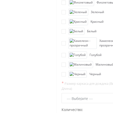
Фиолетов
Зеленый
Красный
Белый
Хамелеон
прозрач
Голубой
Малиновы
Черный
*
Размер каркаса для дождика (В
Длина)
Количество: