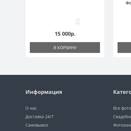
Фо
0
15 000р.
В КОРЗИНУ
Информация
Катег
О нас
Все фот
Доставка 24/7
Свадебн
Самовывоз
Фотозон