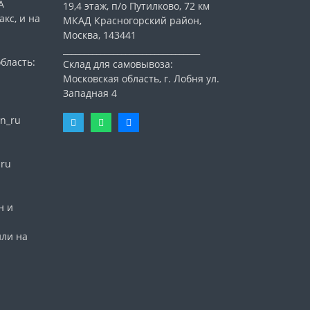
А
19,4 этаж, п/о Путилково, 72 км
кс, и на
МКАД Красногорский район,
Москва, 143441
_________________________________
бласть:
Склад для самовывоза:
Московская область, г. Лобня ул.
Западная 4
n_ru
nru
н и
или на