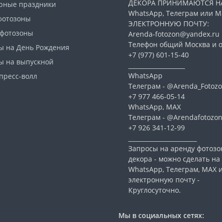
ДЕКОРА ПРИНИМАЮТСЯ Н
рные праздники
WhatsApp, Телеграм или Ма
фотозоны
ЭЛЕКТРОННУЮ ПОЧТУ:
 фотозоны
Arenda-fotozon@yandex.ru
Телефон общий Москва и о
ы на День Рождения
+7 (977) 601-15-40
ы на выпускной
___________________
WhatsApp
пресс-волл
Телеграм - @Arenda_Fotozo
+7 977 466-05-14
WhatsApp, МАХ
Телеграм - @Arendafotozo
+7 926 341-12-99
_______________________
Запросы на аренду фотозо
декора - можно сделать на
WhatsApp, Телеграм, МАХ 
электронную почту -
Круглосуточно.
Мы в социальных сетях: