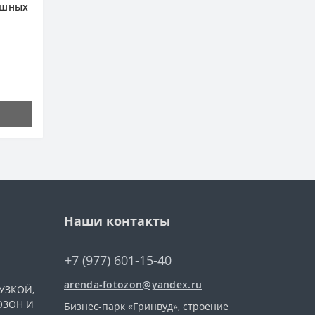
ушных
Наши контакты
+7 (977) 601-15-40
arenda-fotozon@yandex.ru
УЗКОЙ,
ОЗОН И
Бизнес-парк «Гринвуд», строение