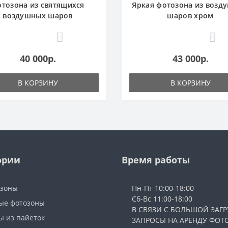
тозона из святящихся
Яркая фотозона из возд
воздушных шаров
шаров хром
0
0
40 000р.
43 000р.
В КОРЗИНУ
В КОРЗИНУ
ории
Время работы
озоны
Пн-Пт 10:00-18:00
Сб-Вс 11:00-18:00
ые фотозоны
В СВЯЗИ С БОЛЬШОЙ ЗАГР
ы из пайеток
ЗАПРОСЫ НА АРЕНДУ ФОТ