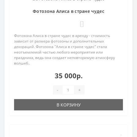
Фотозона Алиса в стране чудес
0
Фотозона Алиса в стране чудес в аренду - стоимость
зависит от размера фотозоны и дополнительных
декораций. Фотозона "Алиса в стране чудес" стала
неотъемлемой частью любого мероприятия или
праздника, ведь она создает неповторимую атмосферу
волшеб..
35 000р.
-
+
В КОРЗИНУ