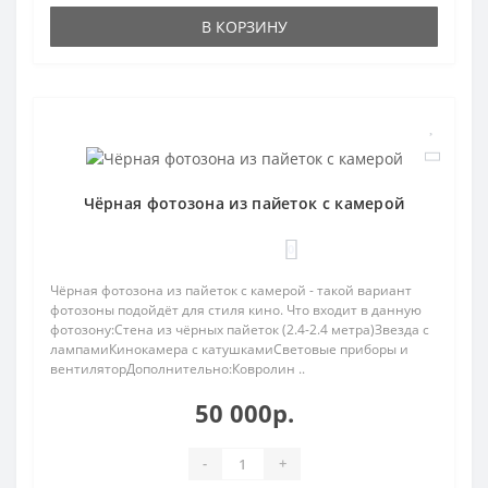
В КОРЗИНУ
Чёрная фотозона из пайеток с камерой
0
Чёрная фотозона из пайеток с камерой - такой вариант
фотозоны подойдёт для стиля кино. Что входит в данную
фотозону:Стена из чёрных пайеток (2.4-2.4 метра)Звезда с
лампамиКинокамера с катушкамиСветовые приборы и
вентиляторДополнительно:Ковролин ..
50 000р.
-
+