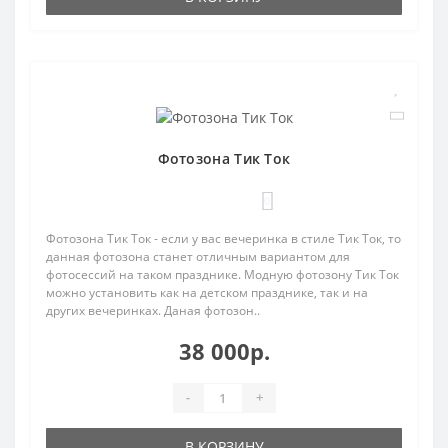
Фотозона Тик Ток
0
Фотозона Тик Ток - если у вас вечеринка в стиле Тик Ток, то
данная фотозона станет отличным вариантом для
фотосессий на таком празднике. Модную фотозону Тик Ток
можно установить как на детском празднике, так и на
других вечеринках. Даная фотозон..
38 000р.
-
+
В КОРЗИНУ