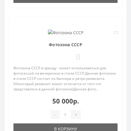
Фотозона СССР
0
Фотозона СССР в аренду - может использоваться для
фотосессий на вечеринках в стиле СССР.Данная фотозона
в стиле СССР состоит из баннера и ретро реквизита.
(Некоторый реквизит может отличатся от того что
представлено в данной фотозоне)Данная фото..
50 000р.
-
+
В КОРЗИНУ