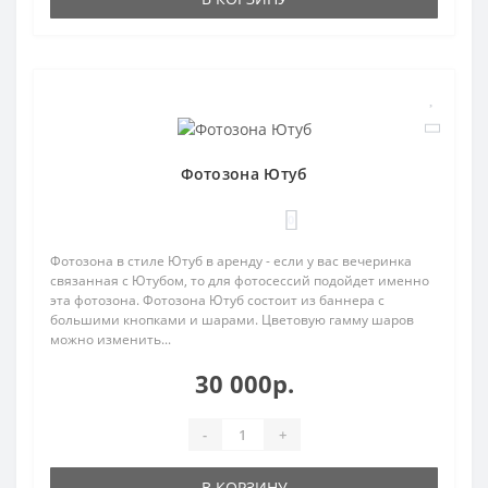
Фотозона Ютуб
0
Фотозона в стиле Ютуб в аренду - если у вас вечеринка
связанная с Ютубом, то для фотосессий подойдет именно
эта фотозона. Фотозона Ютуб состоит из баннера с
большими кнопками и шарами. Цветовую гамму шаров
можно изменить...
30 000р.
-
+
В КОРЗИНУ