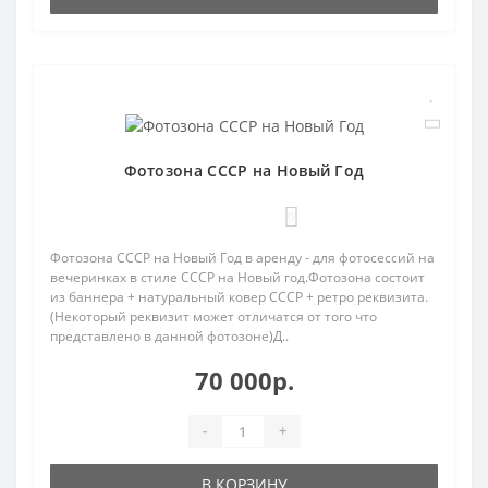
Фотозона СССР на Новый Год
0
Фотозона СССР на Новый Год в аренду - для фотосессий на
вечеринках в стиле СССР на Новый год.Фотозона состоит
из баннера + натуральный ковер СССР + ретро реквизита.
(Некоторый реквизит может отличатся от того что
представлено в данной фотозоне)Д..
70 000р.
-
+
В КОРЗИНУ