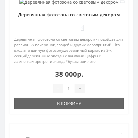
Деревянная фотозона со световым декором
0
Деревянная фотозона со световым декором - подойдет для
различных вечеринок, свадеб и других мероприятий. Что
входит в данную фотозону:деревянный каркас из 3-х
секцийдеревянные звезды с лампами цифры с
лампочкамиретро гирлянда*Буквы или лого..
38 000р.
-
+
В КОРЗИНУ