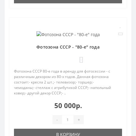
Фотозона СССР - "80-е" года
0
Фотозона СССР 80-е года в аренду для фотосессии - с
различным декором из 80-х годов. Данная фотозона
состоит:- кресла 2 шт.;- телевизор;- торшер;-
чемоданы;- стеллаж с атрибутикой СССР;- напольный
ковер;- другой декор СССР;- ..
50 000р.
-
+
В КОРЗИНУ