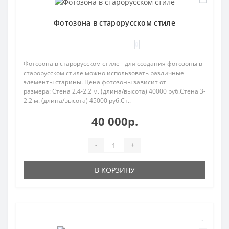
Фотозона в старорусском стиле
0
Фотозона в старорусском стиле - для создания фотозоны в
старорусском стиле можно использовать различные
элементы старины. Цена фотозоны зависит от
размера: Стена 2.4-2.2 м. (длина/высота) 40000 руб.Стена 3-
2.2 м. (длина/высота) 45000 руб.Ст..
40 000р.
-
+
В КОРЗИНУ