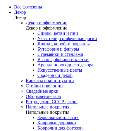
Все фотозоны
Декор
Декор
Декор и оформление
Декор и оформление
Спилы, ветви и пни
Указатели, грифельные доски
Ящики, коробки, корзины
Бутафория и фигуры
Стремянки и стеллажи
Вазоны, фонари и клетки
Аренда новогоднего декора
Искусственные цветы
Свадебный декор
Каркасы и конструкции
Стойки и колонны
Свадебные арки
Оформление зала
Ретро декор. СССР декор.
Напольные покрытия
Напольные покрытия
Зеркальный пластик
Ковровые дорожки
Ковролин для фотозон