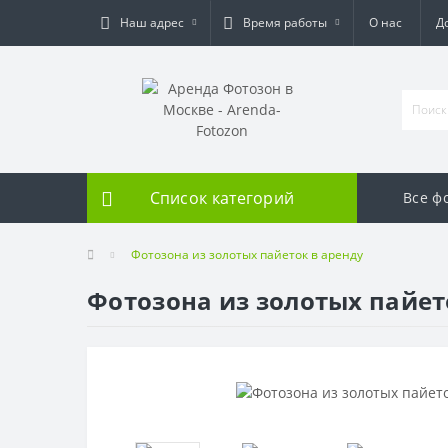
Наш адрес
Время работы
О нас
Д
Список категорий
Все ф
Фотозона из золотых пайеток в аренду
Фотозона из золотых пайет