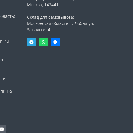
Москва, 143441
_________________________________
бласть:
Склад для самовывоза:
Московская область, г. Лобня ул.
Западная 4
n_ru
nru
н и
или на