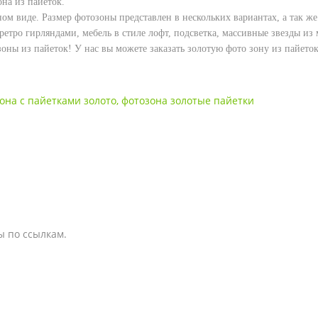
на из пайеток.
рном виде. Размер фотозоны представлен в нескольких вариантах, а так 
 ретро гирляндами, мебель в стиле лофт, подсветка, массивные звезды из
оны из пайеток! У нас вы можете заказать золотую фото зону из пайеток 
она с пайетками золото
,
фотозона золотые пайетки
ы по ссылкам.