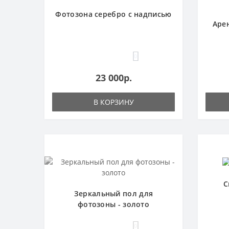
Фотозона серебро с надписью
Аре
0
23 000р.
В КОРЗИНУ
С
Зеркальный пол для
фотозоны - золото
0