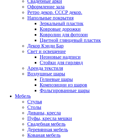
Свадебные арки
Оформление зала
Ретро декор. СССР декор.
Напольные покрытия
Зеркальный пластик
Ковровые дорожки
Ковролин для фотозон
Цветной глянцевый пластик
Декор Кэнди Бар
Свет и освещение
Неоновые надписи
Стойки для гирлянд
Аренда текстиля
Воздушные шары
Гелиевые шары
Композиции из шаров
Фольгированные шары
Мебель
Стулья
Столы
Диваны, кресла
Пуфы, кресла мешки
Свадебная мебель
Деревянная мебель
Кованая мебель