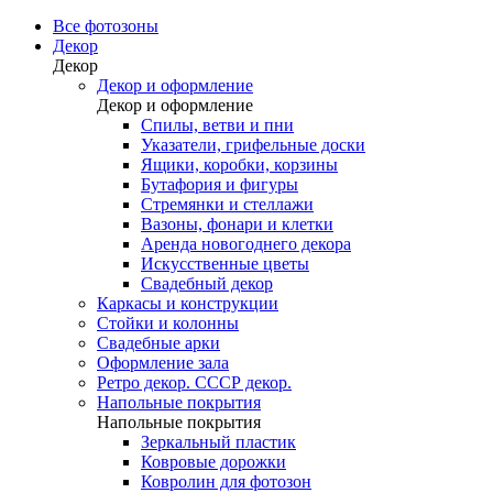
Все фотозоны
Декор
Декор
Декор и оформление
Декор и оформление
Спилы, ветви и пни
Указатели, грифельные доски
Ящики, коробки, корзины
Бутафория и фигуры
Стремянки и стеллажи
Вазоны, фонари и клетки
Аренда новогоднего декора
Искусственные цветы
Свадебный декор
Каркасы и конструкции
Стойки и колонны
Свадебные арки
Оформление зала
Ретро декор. СССР декор.
Напольные покрытия
Напольные покрытия
Зеркальный пластик
Ковровые дорожки
Ковролин для фотозон