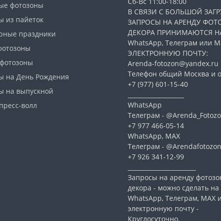
Сб-Вс 11:00-18:00
ые фотозоны
В СВЯЗИ С БОЛЬШОЙ ЗАГР
ы из пайеток
ЗАПРОСЫ НА АРЕНДУ ФОТ
ДЕКОРА ПРИНИМАЮТСЯ Н
рные праздники
WhatsApp, Телеграм или Ма
фотозоны
ЭЛЕКТРОННУЮ ПОЧТУ:
 фотозоны
Arenda-fotozon@yandex.ru
Телефон общий Москва и о
ы на День Рождения
+7 (977) 601-15-40
ы на выпускной
___________________
WhatsApp
пресс-волл
Телеграм - @Arenda_Fotozo
+7 977 466-05-14
WhatsApp, МАХ
Телеграм - @Arendafotozo
+7 926 341-12-99
_______________________
Запросы на аренду фотозо
декора - можно сделать на
WhatsApp, Телеграм, МАХ 
электронную почту -
Круглосуточно.