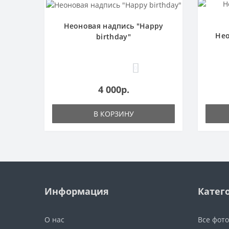
Неоновая надпись "Happy
Нео
birthday"
0
4 000р.
В КОРЗИНУ
Информация
Катег
О нас
Все фот