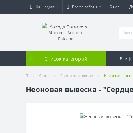
Наш адрес
Время работы
О нас
Д
Список категорий
Все ф
Декор
Свет и освещение
Неоновая вывеск
Неоновая вывеска - "Сердц