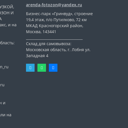
arenda-fotozon@yandex.ru
УЗКОЙ,
ОЗОН И
Бизнес-парк «Гринвуд», строение
А
19,4 этаж, п/о Путилково, 72 км
кс, и на
МКАД Красногорский район,
Москва, 143441
_________________________________
бласть:
Склад для самовывоза:
Московская область, г. Лобня ул.
Западная 4
n_ru
nru
н и
или на