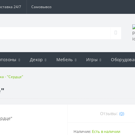
оставка 24/7
Самовывоз
отозоны
Декор
Мебель
Игры
Оборудова
а - "Сердце"
е"
Отзывы:
(0)
Наличие:
Есть в наличии