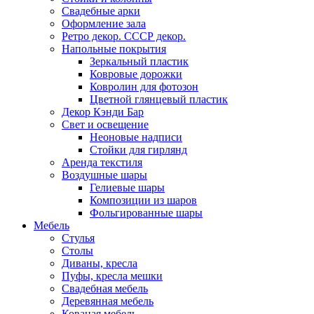
Свадебные арки
Оформление зала
Ретро декор. СССР декор.
Напольные покрытия
Зеркальный пластик
Ковровые дорожки
Ковролин для фотозон
Цветной глянцевый пластик
Декор Кэнди Бар
Свет и освещение
Неоновые надписи
Стойки для гирлянд
Аренда текстиля
Воздушные шары
Гелиевые шары
Композиции из шаров
Фольгированные шары
Мебель
Стулья
Столы
Диваны, кресла
Пуфы, кресла мешки
Свадебная мебель
Деревянная мебель
Кованая мебель