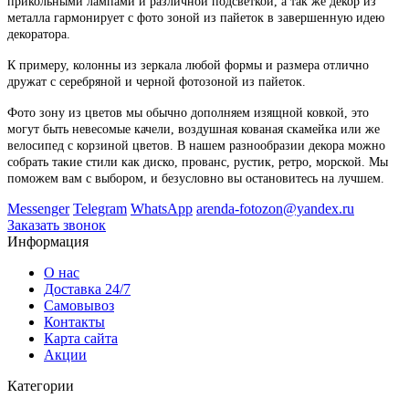
прикольными лампами и различной подсветкой, а так же декор из
металла гармонирует с фото зоной из пайеток в завершенную идею
декоратора.
К примеру, колонны из зеркала любой формы и размера отлично
дружат с серебряной и черной фотозоной из пайеток.
Фото зону из цветов мы обычно дополняем изящной ковкой, это
могут быть невесомые качели, воздушная кованая скамейка или же
велосипед с корзиной цветов. В нашем разнообразии декора можно
собрать такие стили как диско, прованс, рустик, ретро, морской. Мы
поможем вам с выбором, и безусловно вы остановитесь на лучшем.
Messenger
Telegram
WhatsApp
arenda-fotozon@yandex.ru
Заказать звонок
Информация
О нас
Доставка 24/7
Самовывоз
Контакты
Карта сайта
Акции
Категории