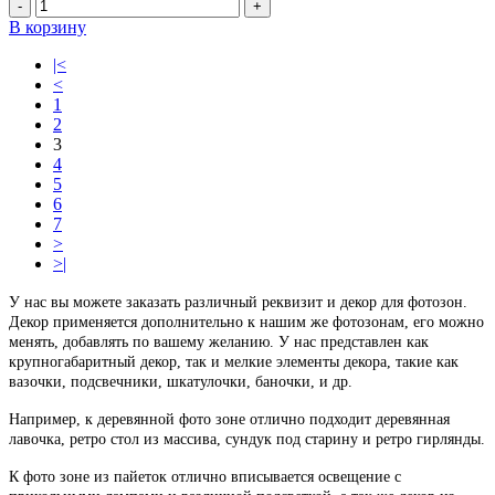
-
+
В корзину
|<
<
1
2
3
4
5
6
7
>
>|
У нас вы можете заказать различный реквизит и декор для фотозон.
Декор применяется дополнительно к нашим же фотозонам, его можно
менять, добавлять по вашему желанию. У нас представлен как
крупногабаритный декор, так и мелкие элементы декора, такие как
вазочки, подсвечники, шкатулочки, баночки, и др.
Например, к деревянной фото зоне отлично подходит деревянная
лавочка, ретро стол из массива, сундук под старину и ретро гирлянды.
К фото зоне из пайеток отлично вписывается освещение с