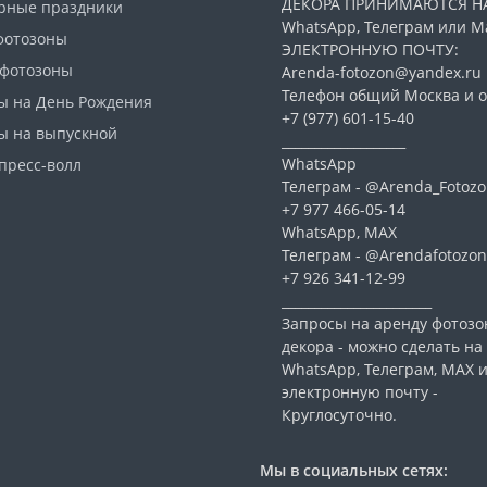
ДЕКОРА ПРИНИМАЮТСЯ Н
рные праздники
WhatsApp, Телеграм или Ма
фотозоны
ЭЛЕКТРОННУЮ ПОЧТУ:
 фотозоны
Arenda-fotozon@yandex.ru
Телефон общий Москва и о
ы на День Рождения
+7 (977) 601-15-40
ы на выпускной
___________________
WhatsApp
пресс-волл
Телеграм - @Arenda_Fotozo
+7 977 466-05-14
WhatsApp, МАХ
Телеграм - @Arendafotozon
+7 926 341-12-99
_______________________
Запросы на аренду фотозо
декора - можно сделать на
WhatsApp, Телеграм, МАХ 
электронную почту -
Круглосуточно.
Мы в социальных сетях: