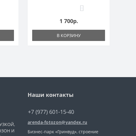
0
1 700р.
В КОРЗИНУ
Наши контакты
+7 (977) 601-15-40
arenda-fotozon@yandex.ru
УЗКОЙ,
ОЗОН И
Бизнес-парк «Гринвуд», строение