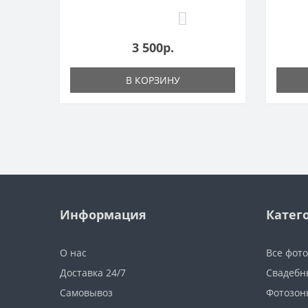
0
3 500р.
В КОРЗИНУ
Информация
Катег
О нас
Все фот
Доставка 24/7
Свадебн
Самовывоз
Фотозон