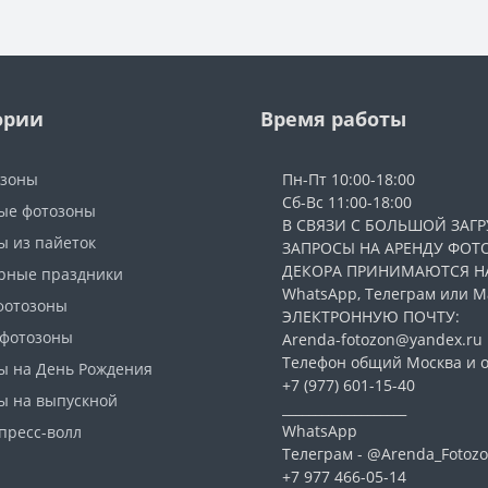
ории
Время работы
озоны
Пн-Пт 10:00-18:00
Сб-Вс 11:00-18:00
ые фотозоны
В СВЯЗИ С БОЛЬШОЙ ЗАГР
ы из пайеток
ЗАПРОСЫ НА АРЕНДУ ФОТ
ДЕКОРА ПРИНИМАЮТСЯ Н
рные праздники
WhatsApp, Телеграм или Ма
фотозоны
ЭЛЕКТРОННУЮ ПОЧТУ:
 фотозоны
Arenda-fotozon@yandex.ru
Телефон общий Москва и о
ы на День Рождения
+7 (977) 601-15-40
ы на выпускной
___________________
WhatsApp
пресс-волл
Телеграм - @Arenda_Fotozo
+7 977 466-05-14