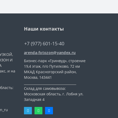
Наши контакты
+7 (977) 601-15-40
arenda-fotozon@yandex.ru
УЗКОЙ,
ОЗОН И
Бизнес-парк «Гринвуд», строение
А
19,4 этаж, п/о Путилково, 72 км
кс, и на
МКАД Красногорский район,
Москва, 143441
_________________________________
бласть:
Склад для самовывоза:
Московская область, г. Лобня ул.
Западная 4
n_ru