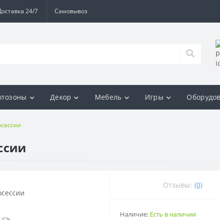
Доставка 24/7
Самовывоз
отозоны
Декор
Мебель
Игры
Оборудо
осессии
ссии
Отзывы:
(0)
Наличие:
Есть в наличии