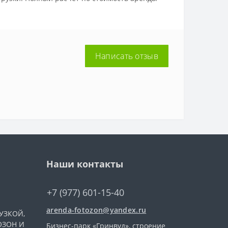
Написать отзыв
Наши контакты
+7 (977) 601-15-40
arenda-fotozon@yandex.ru
УЗКОЙ,
ОЗОН И
Бизнес-парк «Гринвуд», строение