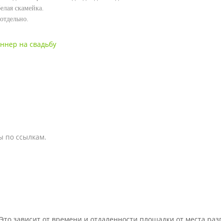
б
елая скамейка.
отдельно.
ннер на свадьбу
ы по ссылкам.
Это зависит от времени и отдаленности площадки от места раз