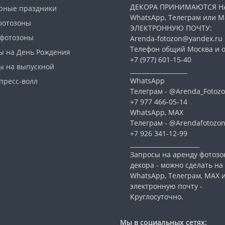
ДЕКОРА ПРИНИМАЮТСЯ Н
рные праздники
WhatsApp, Телеграм или Ма
фотозоны
ЭЛЕКТРОННУЮ ПОЧТУ:
 фотозоны
Arenda-fotozon@yandex.ru
Телефон общий Москва и о
ы на День Рождения
+7 (977) 601-15-40
ы на выпускной
___________________
WhatsApp
пресс-волл
Телеграм - @Arenda_Fotozo
+7 977 466-05-14
WhatsApp, МАХ
Телеграм - @Arendafotozo
+7 926 341-12-99
_______________________
Запросы на аренду фотозо
декора - можно сделать на
WhatsApp, Телеграм, МАХ 
электронную почту -
Круглосуточно.
Мы в социальных сетях: