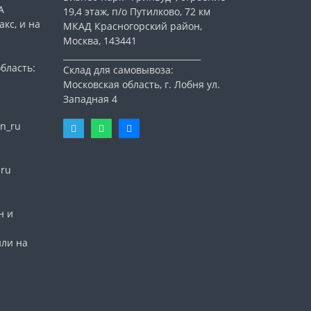
А
19,4 этаж, п/о Путилково, 72 км
кс, и на
МКАД Красногорский район,
Москва, 143441
_________________________________
бласть:
Склад для самовывоза:
Московская область, г. Лобня ул.
Западная 4
n_ru
nru
н и
или на