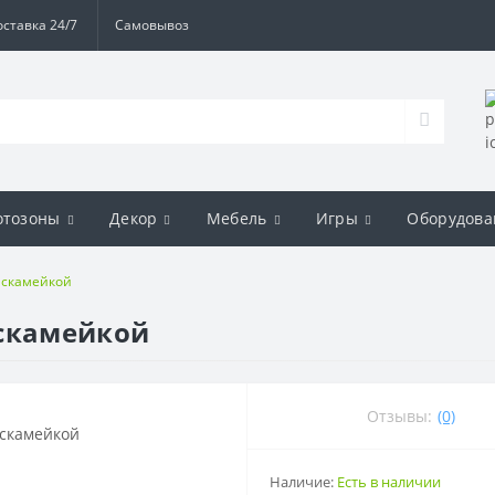
оставка 24/7
Самовывоз
отозоны
Декор
Мебель
Игры
Оборудова
 скамейкой
 скамейкой
Отзывы:
(0)
Наличие:
Есть в наличии