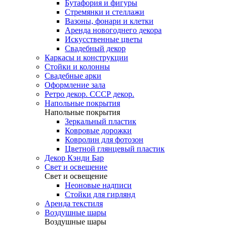
Бутафория и фигуры
Стремянки и стеллажи
Вазоны, фонари и клетки
Аренда новогоднего декора
Искусственные цветы
Свадебный декор
Каркасы и конструкции
Стойки и колонны
Свадебные арки
Оформление зала
Ретро декор. СССР декор.
Напольные покрытия
Напольные покрытия
Зеркальный пластик
Ковровые дорожки
Ковролин для фотозон
Цветной глянцевый пластик
Декор Кэнди Бар
Свет и освещение
Свет и освещение
Неоновые надписи
Стойки для гирлянд
Аренда текстиля
Воздушные шары
Воздушные шары