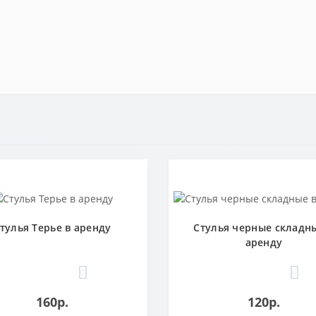
тулья Терье в аренду
Стулья черные складн
аренду
0
0
160р.
120р.