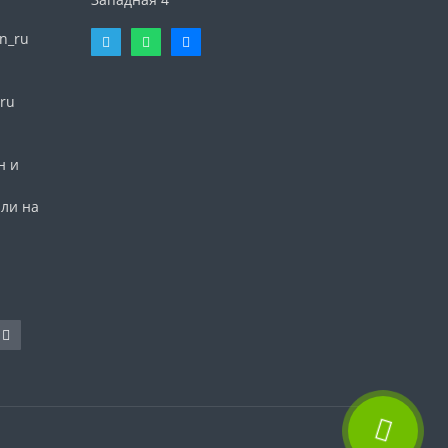
n_ru
ru
н и
или на