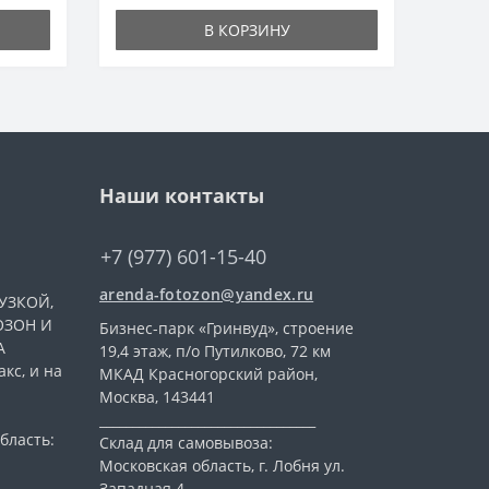
В КОРЗИНУ
Наши контакты
+7 (977) 601-15-40
arenda-fotozon@yandex.ru
УЗКОЙ,
ОЗОН И
Бизнес-парк «Гринвуд», строение
А
19,4 этаж, п/о Путилково, 72 км
кс, и на
МКАД Красногорский район,
Москва, 143441
_________________________________
бласть:
Склад для самовывоза:
Московская область, г. Лобня ул.
Западная 4