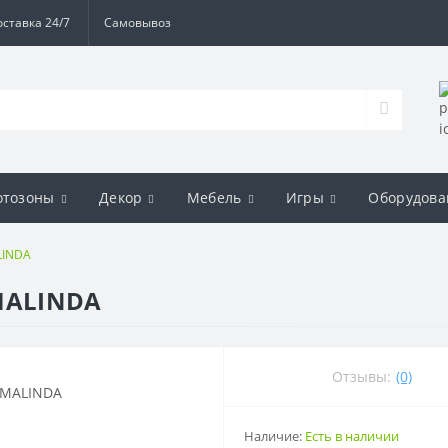
оставка 24/7
Самовывоз
отозоны
Декор
Мебель
Игры
Оборудова
LINDA
 MALINDA
Отзывы:
(0)
Наличие:
Есть в наличии