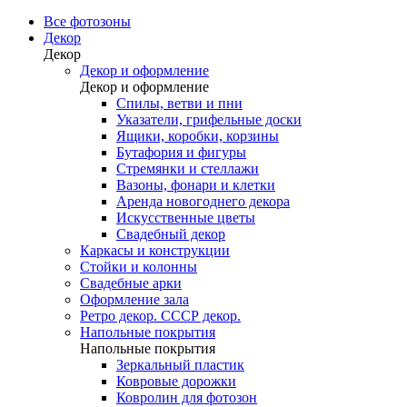
Все фотозоны
Декор
Декор
Декор и оформление
Декор и оформление
Спилы, ветви и пни
Указатели, грифельные доски
Ящики, коробки, корзины
Бутафория и фигуры
Стремянки и стеллажи
Вазоны, фонари и клетки
Аренда новогоднего декора
Искусственные цветы
Свадебный декор
Каркасы и конструкции
Стойки и колонны
Свадебные арки
Оформление зала
Ретро декор. СССР декор.
Напольные покрытия
Напольные покрытия
Зеркальный пластик
Ковровые дорожки
Ковролин для фотозон